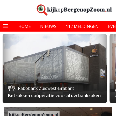
HOME
NIEUWS
112 MELDINGEN
EV
Rabobank Zuidwest-Brabant
Betrokken coöperatie voor al uw bankzaken