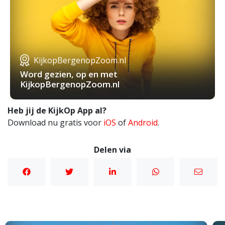
KijkopBergenopZoom.nl
Word gezien, op en met
KijkopBergenopZoom.nl
Heb jij de KijkOp App al?
Download nu gratis voor
iOS
of
Android
.
Delen via