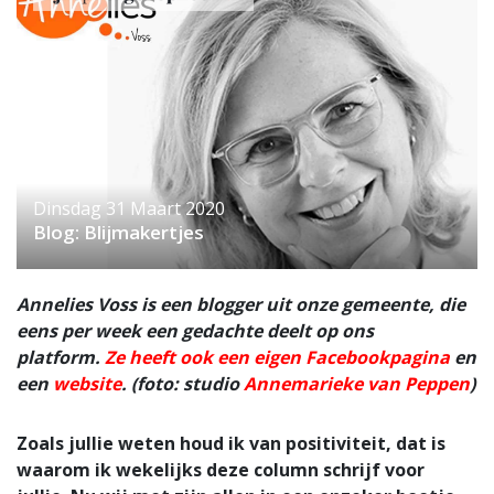
Dinsdag 31 Maart 2020
Blog: Blijmakertjes
Annelies Voss is een blogger uit onze gemeente, die
eens per week een gedachte deelt op ons
platform.
Ze heeft ook een eigen Facebookpagina
en
een
website
. (foto: studio
Annemarieke van Peppen
)
Zoals jullie weten houd ik van positiviteit, dat is
waarom ik wekelijks deze column schrijf voor