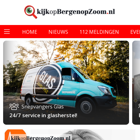
HOME
NIEUWS
112 MELDINGEN
EV
Snepvangers Glas
24/7 service in glasherstel!