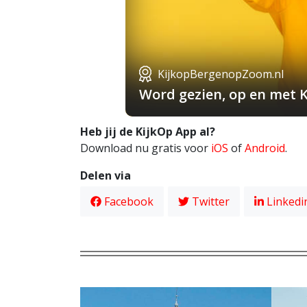
KijkopBergenopZoom.nl
Word gezien, op en met 
Heb jij de KijkOp App al?
Download nu gratis voor
iOS
of
Android
.
Delen via
Facebook
Twitter
Linkedi