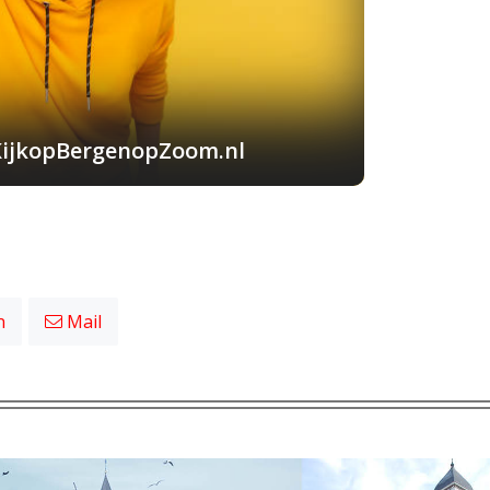
KijkopBergenopZoom.nl
n
Mail