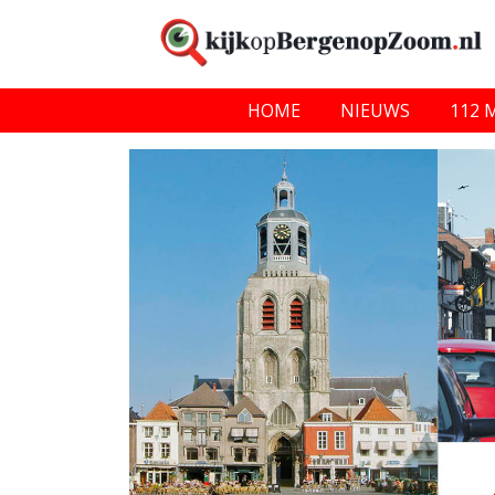
HOME
NIEUWS
112 