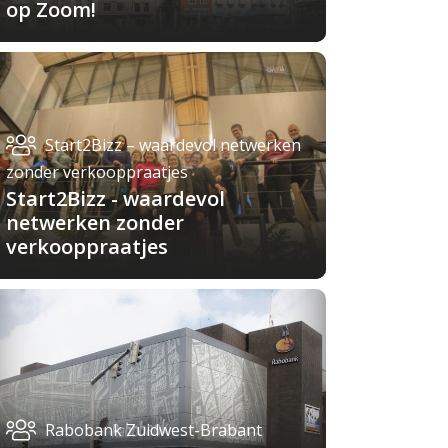
op Zoom!
Start2Bizz – waardevol netwerken
zonder verkooppraatjes
Start2Bizz - waardevol
netwerken zonder
verkooppraatjes
Rabobank Zuidwest-Brabant