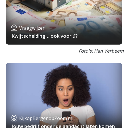
Vraagwijzer
Kwijtschelding… ook voor ú?
Foto's: Han Verbeem
KijkopBergenopZoom.nl
Jouw bedrijf onder de aandacht laten komen