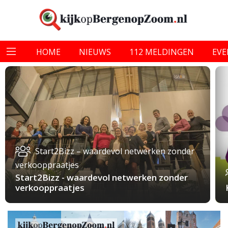
HOME
NIEUWS
112 MELDINGEN
EV
Start2Bizz – waardevol netwerken zonder
verkooppraatjes
Start2Bizz - waardevol netwerken zonder
verkooppraatjes