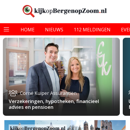
HOME
NIEUWS
112 MELDINGEN
EV
Corné Kuiper Assurantiën
Verzekeringen, hypotheken, financieel
advies en pensioen