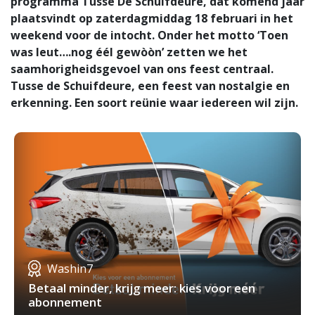
programma Tusse De Schuifdeure, dat komend jaar
plaatsvindt op zaterdagmiddag 18 februari in het
weekend voor de intocht. Onder het motto ‘Toen
was leut….nog éél gewòòn’ zetten we het
saamhorigheidsgevoel van ons feest centraal.
Tusse de Schuifdeure, een feest van nostalgie en
erkenning. Een soort reünie waar iedereen wil zijn.
Washin7
Betaal minder, krijg meer: kies voor een
abonnement