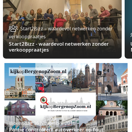
Start2Bizz – waardevol netwerken zonder
verkooppraatjes
Start2Bizz - waardevol netwerken zonder
verkooppraatjes
Woensdag 16 November 2016
Politie controleert autoverkeer op fout