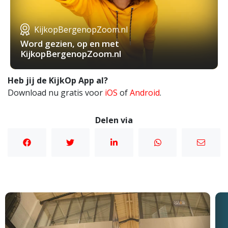
KijkopBergenopZoom.nl
Word gezien, op en met
KijkopBergenopZoom.nl
Heb jij de KijkOp App al?
Download nu gratis voor
iOS
of
Android
.
Delen via