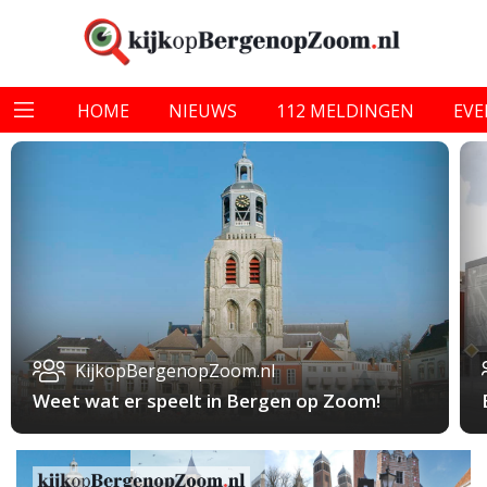
HOME
NIEUWS
112 MELDINGEN
EV
KijkopBergenopZoom.nl
Weet wat er speelt in Bergen op Zoom!