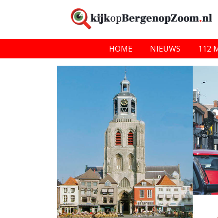
HOME
NIEUWS
112 