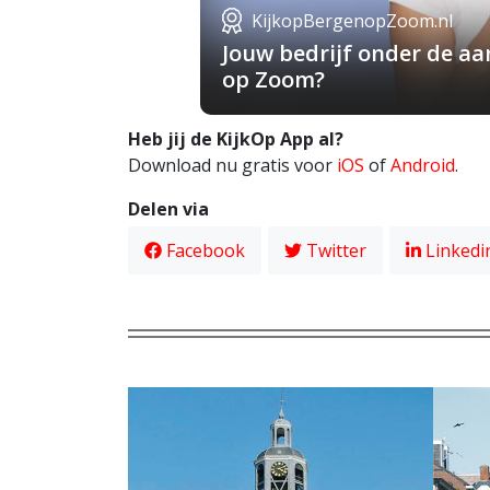
KijkopBergenopZoom.nl
Jouw bedrijf onder de a
op Zoom?
Heb jij de KijkOp App al?
Download nu gratis voor
iOS
of
Android
.
Delen via
Facebook
Twitter
Linkedi