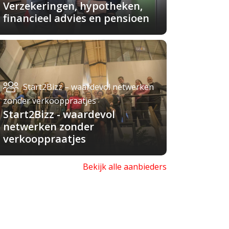
Verzekeringen, hypotheken,
financieel advies en pensioen
Start2Bizz – waardevol netwerken
zonder verkooppraatjes
Start2Bizz - waardevol
netwerken zonder
verkooppraatjes
Bekijk alle aanbieders