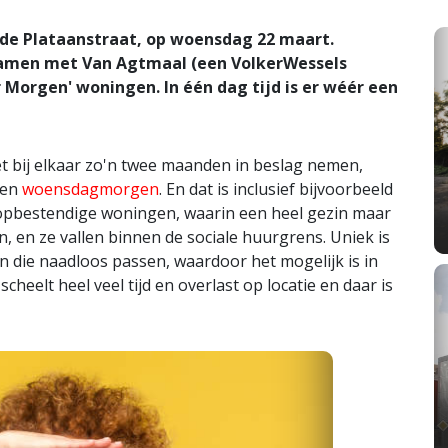
 de Plataanstraat, op woensdag 22 maart.
samen met Van Agtmaal (een VolkerWessels
orgen' woningen. In één dag tijd is er wéér een
et bij elkaar zo'n twee maanden in beslag nemen,
sen
woensdagmorgen
. En dat is inclusief bijvoorbeeld
oopbestendige woningen, waarin een heel gezin maar
, en ze vallen binnen de sociale huurgrens. Uniek is
n die naadloos passen, waardoor het mogelijk is in
heelt heel veel tijd en overlast op locatie en daar is