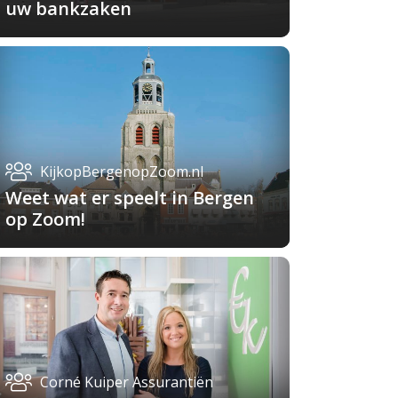
uw bankzaken
KijkopBergenopZoom.nl
Weet wat er speelt in Bergen
op Zoom!
Corné Kuiper Assurantiën