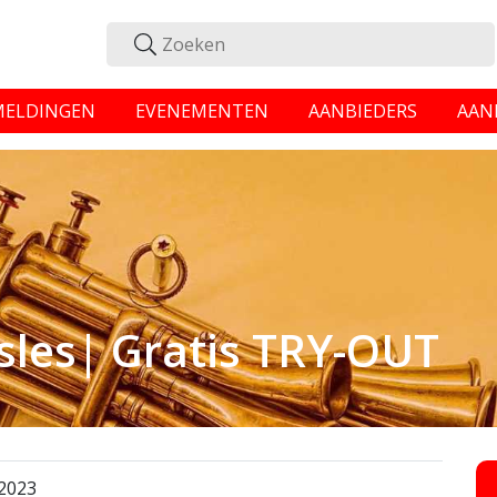
MELDINGEN
EVENEMENTEN
AANBIEDERS
AAN
sles| Gratis TRY-OUT
/2023