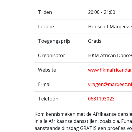
Tijden
20:00 - 21:00
Locatie
House of Marqeez 
Toegangsprijs
Gratis
Organisator
HKM African Dance
Website
www.hkmafricandan
E-mail
vragen@marqeez.nl
Telefoon
0681193023
Kom kennismaken met de Afrikaanse dansless
in alle Afrikaanse dansstijlen, zoals o.a. F
aanstaande dinsdag GRATIS een proefles vol