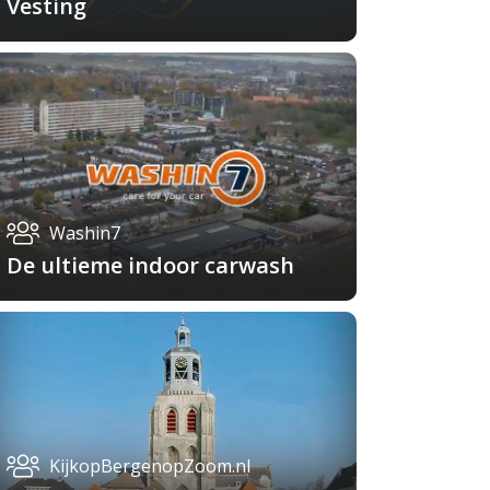
Vesting
Washin7
De ultieme indoor carwash
KijkopBergenopZoom.nl