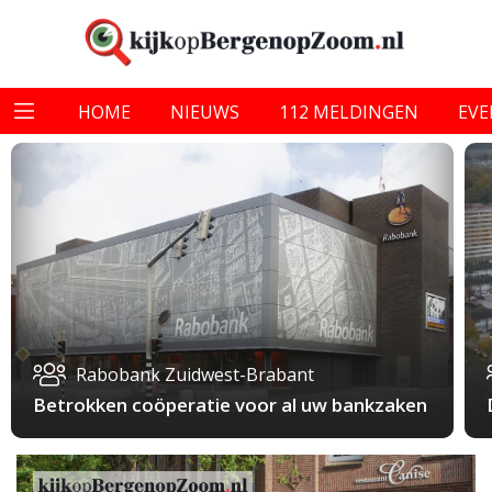
HOME
NIEUWS
112 MELDINGEN
EV
Rabobank Zuidwest-Brabant
Betrokken coöperatie voor al uw bankzaken