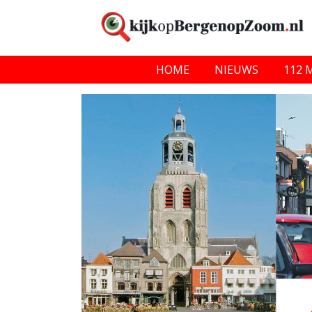
HOME
NIEUWS
112 