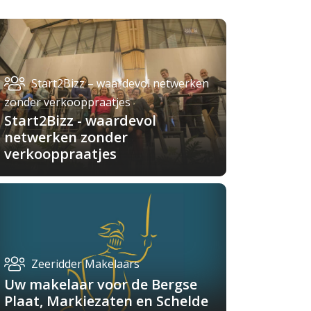
Start2Bizz – waardevol netwerken
zonder verkooppraatjes
Start2Bizz - waardevol
netwerken zonder
verkooppraatjes
Zeeridder Makelaars
Uw makelaar voor de Bergse
Plaat, Markiezaten en Schelde