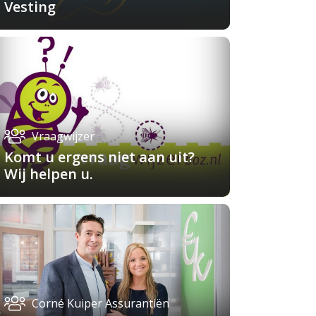
Vesting
Vraagwijzer
Komt u ergens niet aan uit?
Wij helpen u.
Corné Kuiper Assurantiën