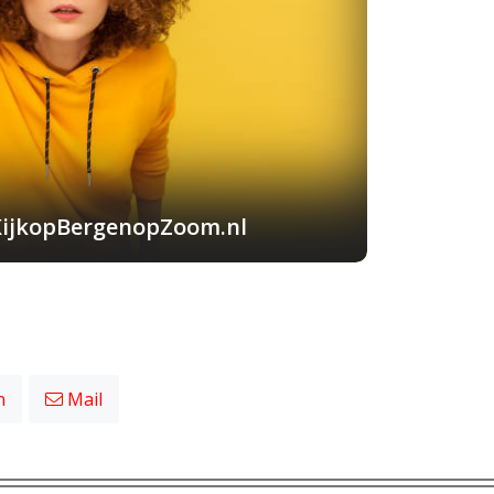
KijkopBergenopZoom.nl
n
Mail