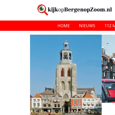
HOME
NIEUWS
112 