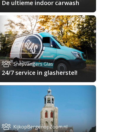
De ultieme indoor carwash
Snepvangers Glas
24/7 service in glasherstel!
KijkopBergenopZoom.nl