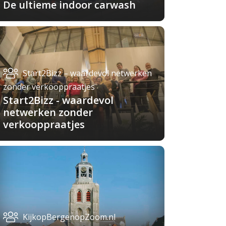
De ultieme indoor carwash
Start2Bizz – waardevol netwerken
zonder verkooppraatjes
Start2Bizz - waardevol
netwerken zonder
verkooppraatjes
KijkopBergenopZoom.nl