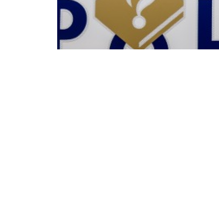
Maandag 19 Juni 2023
Flinke schade na
automobiliste en
Halsterseweg￼
Een man op een scooter is zondagmorgen