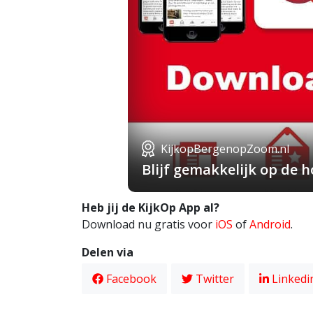
KijkopBergenopZoom.nl
Blijf gemakkelijk op de
Heb jij de KijkOp App al?
Download nu gratis voor
iOS
of
Android
.
Delen via
Facebook
Twitter
Linkedi