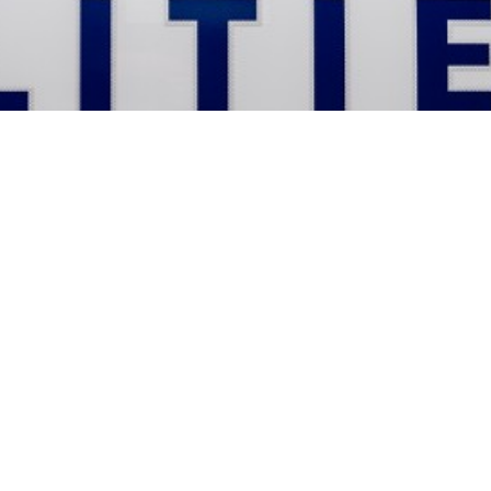
 botsing tussen
 scooterrijder op de
 rond 11:00 uur aangereden door een