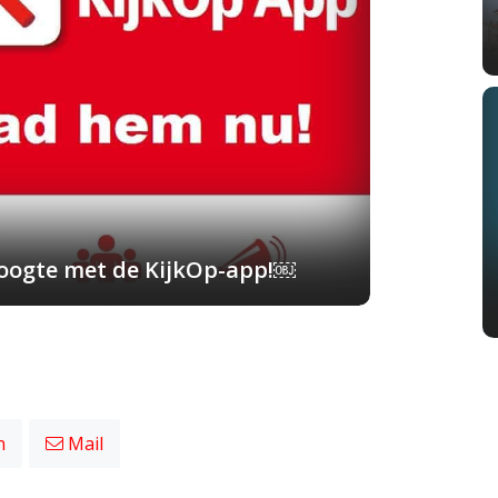
 hoogte met de KijkOp-app!￼
n
Mail