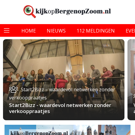
HOME
NIEUWS
112 MELDINGEN
EV
Start2Bizz – waardevol netwerken zonder
verkooppraatjes
Start2Bizz - waardevol netwerken zonder
verkooppraatjes