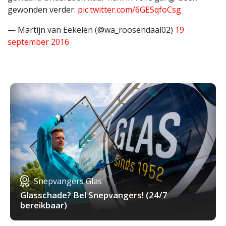
gewonden verder.
pic.twitter.com/6GESqfoCsg
— Martijn van Eekelen (@wa_roosendaal02)
19
september 2016
Snepvangers Glas
Glasschade? Bel Snepvangers! (24/7
bereikbaar)