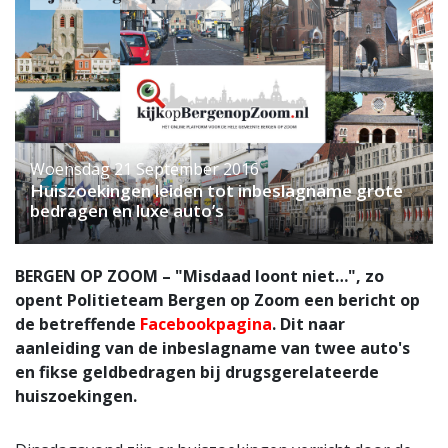
Woensdag 21 September 2016
Huiszoekingen leiden tot inbeslagname grote
bedragen en luxe auto’s
BERGEN OP ZOOM – "Misdaad loont niet…", zo
opent Politieteam Bergen op Zoom een bericht op
de betreffende
Facebookpagina
. Dit naar
aanleiding van de inbeslagname van twee auto's
en fikse geldbedragen bij drugsgerelateerde
huiszoekingen.