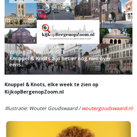
Vrijdag 26 Februari 2016
Knuppel & Knots zijn het er nog niet over
eens…
Knuppel & Knots, elke week te zien op
KijkopBergenopZoom.nl
Illustratie: Wouter Goudswaard /
woutergoudswaard.nl