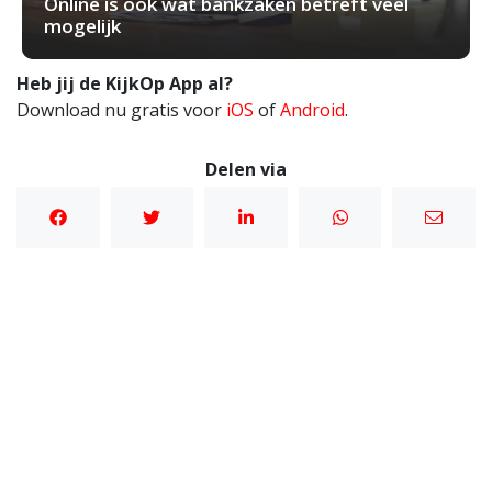
Online is ook wat bankzaken betreft veel
mogelijk
Heb jij de KijkOp App al?
Download nu gratis voor
iOS
of
Android
.
Delen via