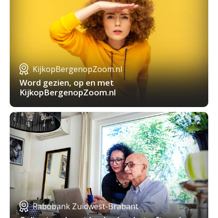
KijkopBergenopZoom.nl
Word gezien, op en met
KijkopBergenopZoom.nl
Rabobank Zuidwest-Brabant