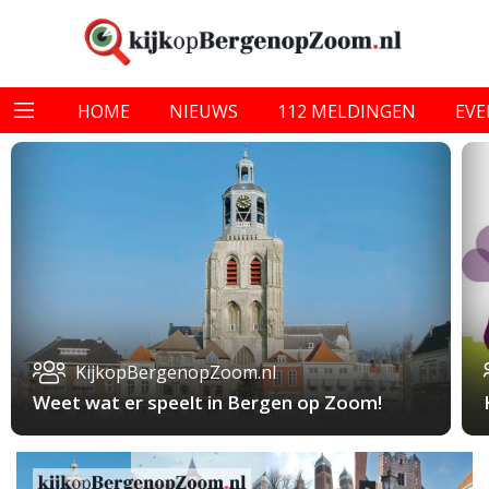
HOME
NIEUWS
112 MELDINGEN
EV
KijkopBergenopZoom.nl
Weet wat er speelt in Bergen op Zoom!