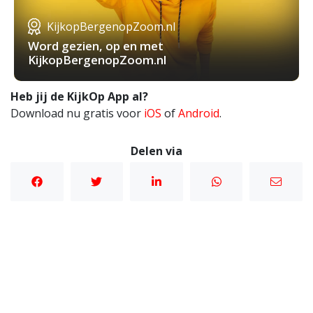
KijkopBergenopZoom.nl
Word gezien, op en met
KijkopBergenopZoom.nl
Heb jij de KijkOp App al?
Download nu gratis voor
iOS
of
Android
.
Delen via