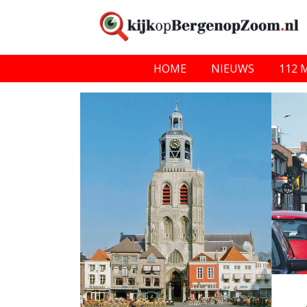
HOME
NIEUWS
112 