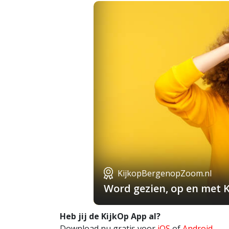
KijkopBergenopZoom.nl
Word gezien, op en met 
Heb jij de KijkOp App al?
Download nu gratis voor
iOS
of
Android
.