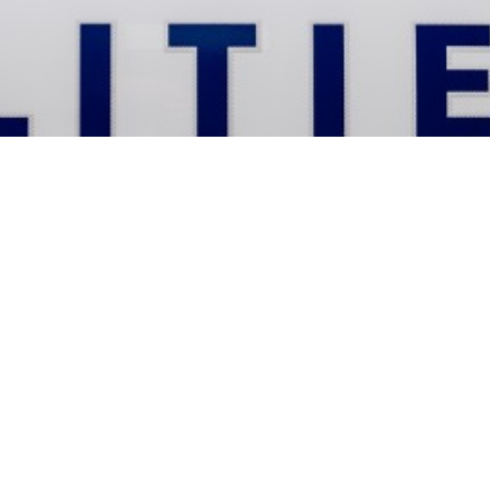
traumaheli naar het
 van trap