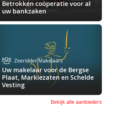
Betrokken coöperatie voor al
uw bankzaken
Zeeridder Makelaars
Uw makelaar voor de Bergse
Plaat, Markiezaten en Schelde
Vesting
Bekijk alle aanbieders