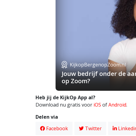
KijkopBergenopZoom.nl
Jouw bedrijf onder de a
op Zoom?
Heb jij de KijkOp App al?
Download nu gratis voor
iOS
of
Android
.
Delen via
Facebook
Twitter
Linkedi