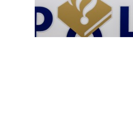
Vrijdag 31 Maart 2023
Slachtoffer per 
ziekenhuis na val