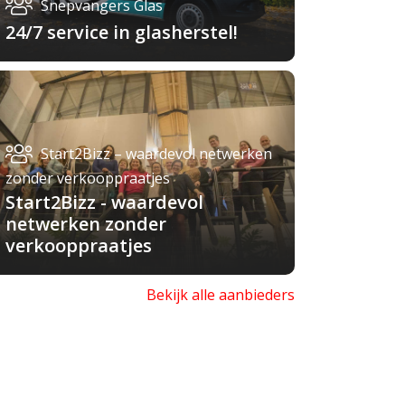
Snepvangers Glas
24/7 service in glasherstel!
Start2Bizz – waardevol netwerken
zonder verkooppraatjes
Start2Bizz - waardevol
netwerken zonder
verkooppraatjes
Bekijk alle aanbieders