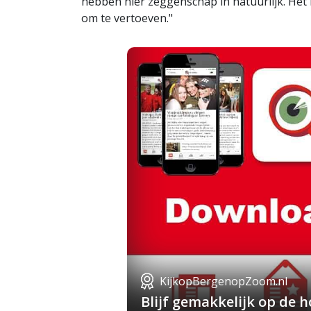
hebben hier zeggenschap in natuurlijk. He
om te vertoeven."
KijkopBergenopZoom.nl
Blijf gemakkelijk op de