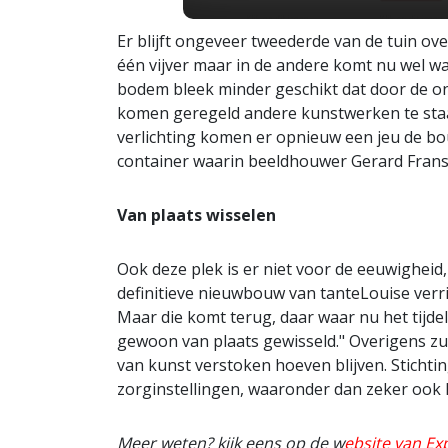
Er blijft ongeveer tweederde van de tuin ov
één vijver maar in de andere komt nu wel wat
bodem bleek minder geschikt dat door de 
komen geregeld andere kunstwerken te staan
verlichting komen er opnieuw een jeu de b
container waarin beeldhouwer Gerard Franse
Van plaats wisselen
Ook deze plek is er niet voor de eeuwigheid, 
definitieve nieuwbouw van tanteLouise verri
Maar die komt terug, daar waar nu het tijdeli
gewoon van plaats gewisseld." Overigens zul
van kunst verstoken hoeven blijven. Stichti
zorginstellingen, waaronder dan zeker ook
Meer weten? kijk eens op de w
ebsite van Ex