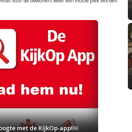
t moet voor de bewoners weer een mooie plek worden
 hoogte met de KijkOp-app!￼