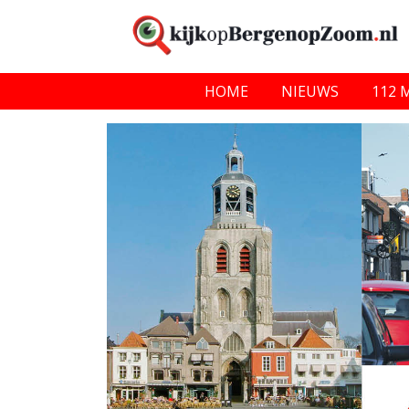
HOME
NIEUWS
112 