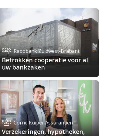
Rabobank Zuidwest-Brabant
Betrokken coöperatie voor al
uw bankzaken
Corné Kuiper Assurantiën
Verzekeringen, hypotheken,