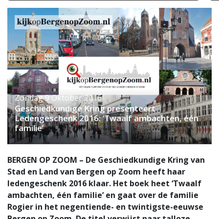
Zondag 9 Oktober 2016
Geschiedkundige Kring presenteert
Ledengeschenk 2016: ‘Twaalf ambachten, één
familie’⁩
BERGEN OP ZOOM – De Geschiedkundige Kring van
Stad en Land van Bergen op Zoom heeft haar
ledengeschenk 2016 klaar. Het boek heet ‘Twaalf
ambachten, één familie’ en gaat over de familie
Rogier in het negentiende- en twintigste-eeuwse
Bergen op Zoom. De titel verwijst naar talloze