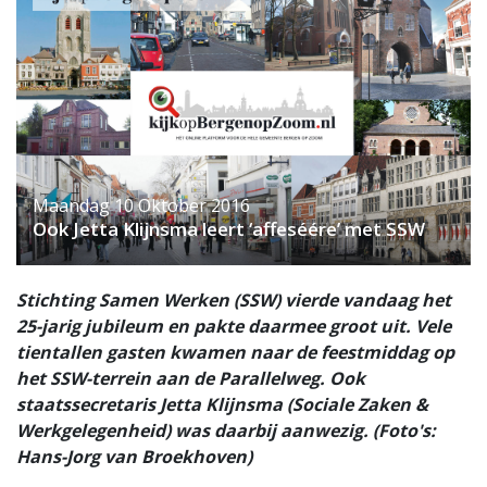
Maandag 10 Oktober 2016
Ook Jetta Klijnsma leert ‘affeséére’ met SSW
Stichting Samen Werken (SSW) vierde vandaag het
25-jarig jubileum en pakte daarmee groot uit. Vele
tientallen gasten kwamen naar de feestmiddag op
het SSW-terrein aan de Parallelweg. Ook
staatssecretaris Jetta Klijnsma (Sociale Zaken &
Werkgelegenheid) was daarbij aanwezig. (Foto's:
Hans-Jorg van Broekhoven)