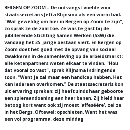
BERGEN OP ZOOM – De ontvangst voelde voor
staatssecretaris Jetta Klijnsma als een warm bad.
"Wat gewéldig om hier in Bergen op Zoom te zijn",
zo sprak ze de zaal toe. Ze was te gast bij de
jublilerende Stichting Samen Werken (SSW) die
vandaag het 25-jarige bestaan viert. En Bergen op
Zoom doet het goed met de opvang van sociaal
zwakkeren in de samenleving op de arbeidsmarkt:
alle ketenpartners weten elkaar te vinden. "Hou
dat vooral zo vast", sprak Klijnsma indringende
toon. "Want je zal maar een handicap hebben. Het
kan iedereen overkomen." De staatssecretaris kon
uit ervaring spreken: zij heeft sinds haar geboorte
een spieraandoening aan haar benen. Zij hield haar
betoog kort want ook zij moest 'affeséére', zei ze
in het Bergs. Oftewel: opschieten. Want het was
een vol programma, deze middag
.