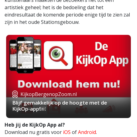
kunstenaars maakten de bezoekers het tot één
artistiek geheel; het is de bedoeling dat het
eindresultaat de komende periode enige tijd te zien zal
zijn in het oude Stationsgebouw.
KijkopBergenopZoom.nl
Blijf gemakkelijk op de hoogte met de
KijkOp-app!￼
Heb jij de KijkOp App al?
Download nu gratis voor
iOS
of
Android
.