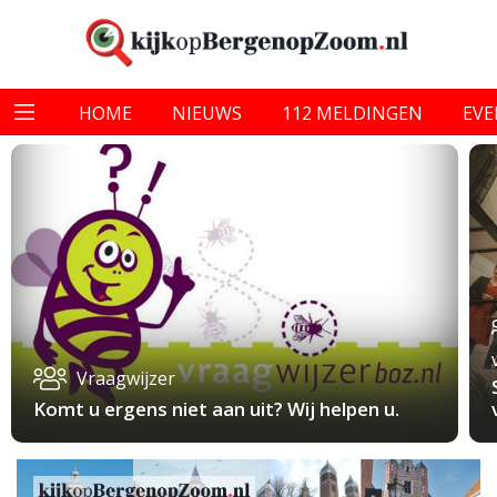
HOME
NIEUWS
112 MELDINGEN
EV
Vraagwijzer
Komt u ergens niet aan uit? Wij helpen u.