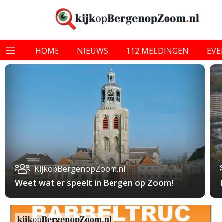
HOME
NIEUWS
112 MELDINGEN
EV
KijkopBergenopZoom.nl
Weet wat er speelt in Bergen op Zoom!