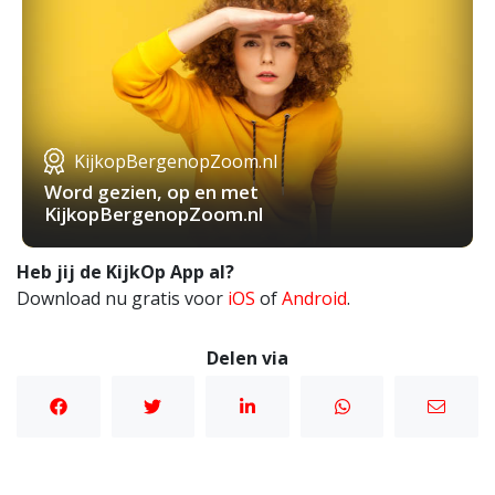
KijkopBergenopZoom.nl
Word gezien, op en met
KijkopBergenopZoom.nl
Heb jij de KijkOp App al?
Download nu gratis voor
iOS
of
Android
.
Delen via