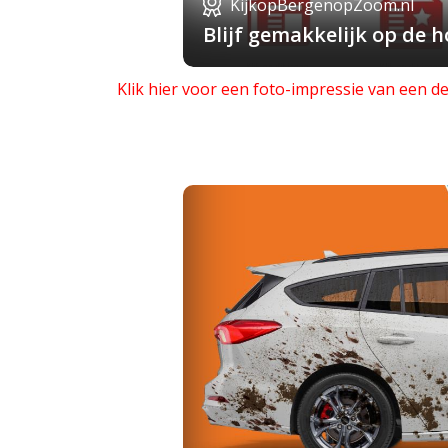
KijkopBergenopZoom.nl
Blijf gemakkelijk op de
Klik hier voor een foto-impressie van een 