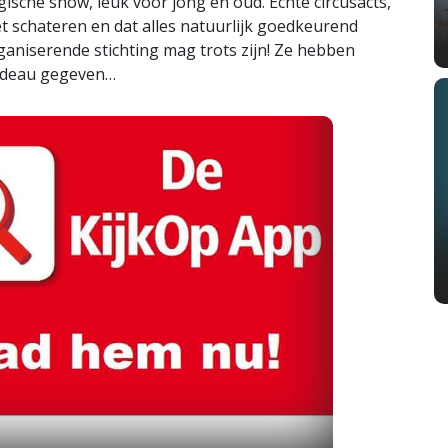
ische show, leuk voor jong én oud. Echte circusacts,
t schateren en dat alles natuurlijk goedkeurend
ganiserende stichting mag trots zijn! Ze hebben
cadeau gegeven…