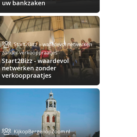
uw bankzaken
Start2Bizz – waardevol netwerken
zonder verkooppraatjes
Start2Bizz - waardevol
netwerken zonder
verkooppraatjes
KijkopBergenopZoom.nl