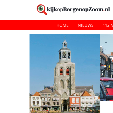
HOME
NIEUWS
112 