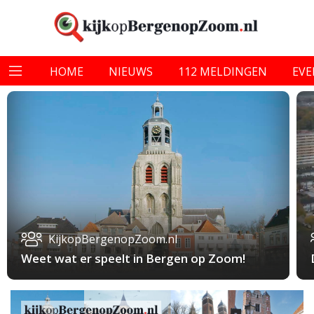
HOME
NIEUWS
112 MELDINGEN
EV
KijkopBergenopZoom.nl
Weet wat er speelt in Bergen op Zoom!