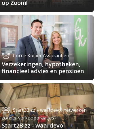
op Zoom!
Corné Kuiper Assurantiën
Verzekeringen, hypotheken,
financieel advies en pensioen
Start2Bizz – waardevol netwerken
zonder verkooppraatjes
Start2Bizz - waardevol