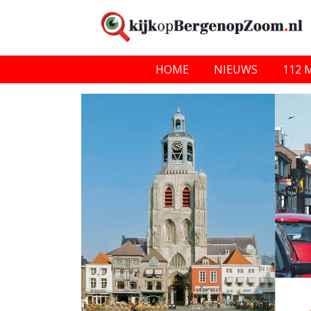
HOME
NIEUWS
112 