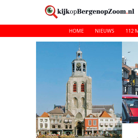
HOME
NIEUWS
112 