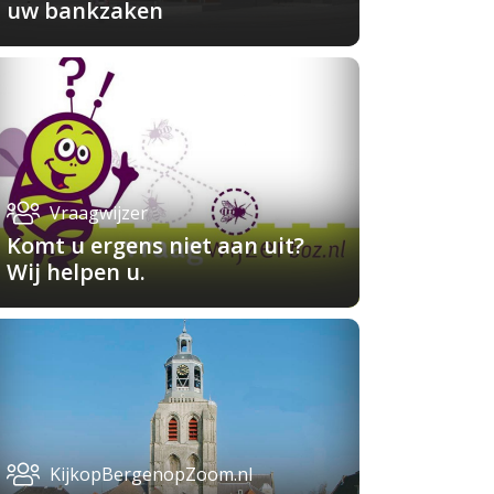
uw bankzaken
Vraagwijzer
Komt u ergens niet aan uit?
Wij helpen u.
KijkopBergenopZoom.nl