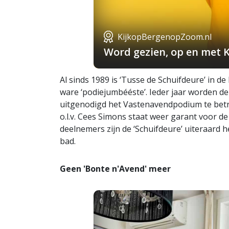
KijkopBergenopZoom.nl
Word gezien, op en met 
Al sinds 1989 is ‘Tusse de Schuifdeure’ in 
ware ‘podiejumbééste’. Ieder jaar worden d
uitgenodigd het Vastenavendpodium te betre
o.l.v. Cees Simons staat weer garant voor de
deelnemers zijn de ‘Schuifdeure’ uiteraard
bad.
Geen 'Bonte n'Avend' meer