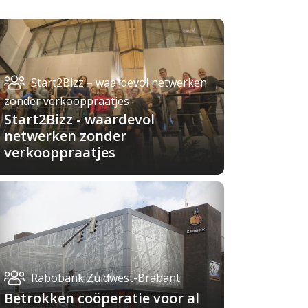
Start2Bizz – waardevol netwerken
zonder verkooppraatjes
Start2Bizz - waardevol
netwerken zonder
verkooppraatjes
Rabobank Zuidwest-Brabant
Betrokken coöperatie voor al