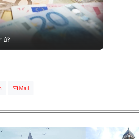
r ú?
n
Mail