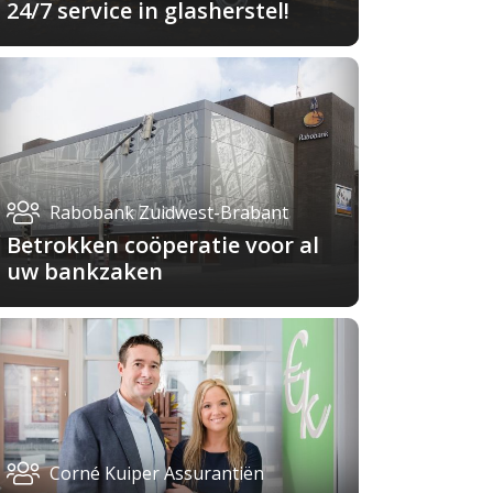
24/7 service in glasherstel!
Rabobank Zuidwest-Brabant
Betrokken coöperatie voor al
uw bankzaken
Corné Kuiper Assurantiën