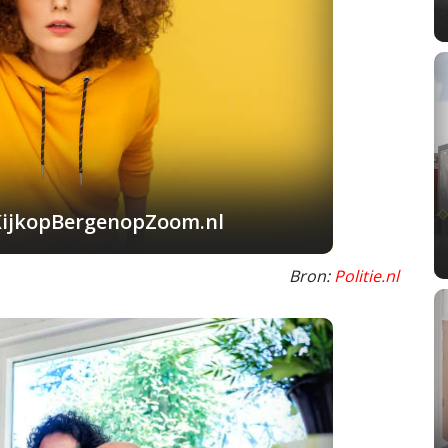
KijkopBergenopZoom.nl
Bron:
Politie.nl