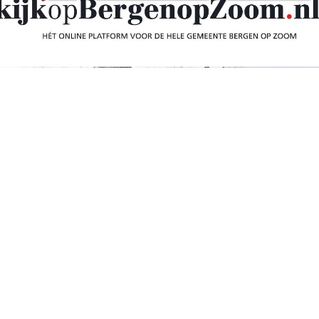
ndere locatie voor
n de meest omstreden kunstwerken van de
de eerste keer dat het object werd geplaatst aan