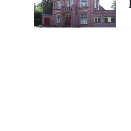
Vrijdag 16 November 2018
Gemeente zoekt a
de Bospoort
ERGEN OP ZOOM – De Bospoort is één va
laatste jaren, in onze gemeente. Vanaf 