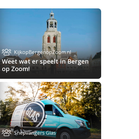
KijkopBergenopZoom.nl
Weet wat er speelt in Bergen
op Zoom!
Snepvangers Glas