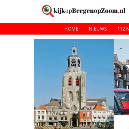
HOME
NIEUWS
112 