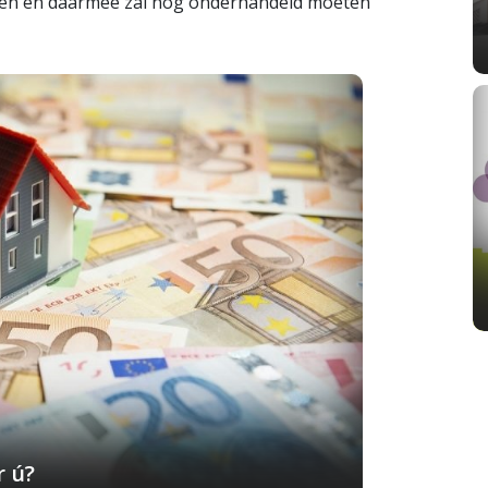
aren en daarmee zal nog onderhandeld moeten
r ú?