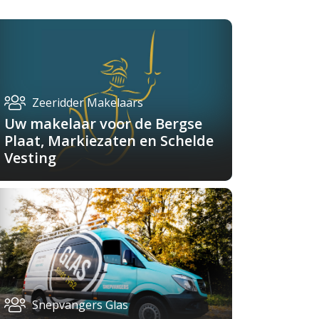
Zeeridder Makelaars
Uw makelaar voor de Bergse
Plaat, Markiezaten en Schelde
Vesting
Snepvangers Glas