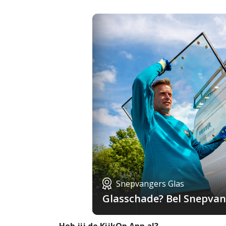
Snepvangers Glas
Glasschade? Bel Snepvang
Heb jij de KijkOp App al?