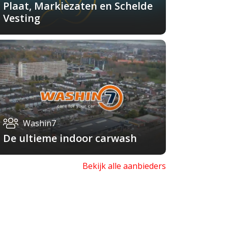
Plaat, Markiezaten en Schelde
Vesting
Washin7
De ultieme indoor carwash
Bekijk alle aanbieders