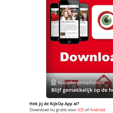
KijkopBergenopZoom.nl
Blijf gemakkelijk op de
Heb jij de KijkOp App al?
Download nu gratis voor
iOS
of
Android
.