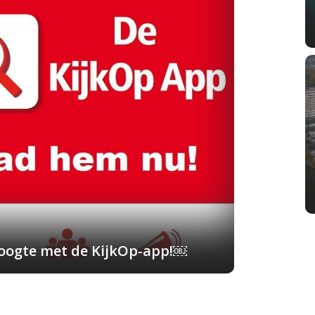
 hoogte met de KijkOp-app!￼