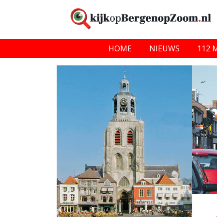
HOME
NIEUWS
112 