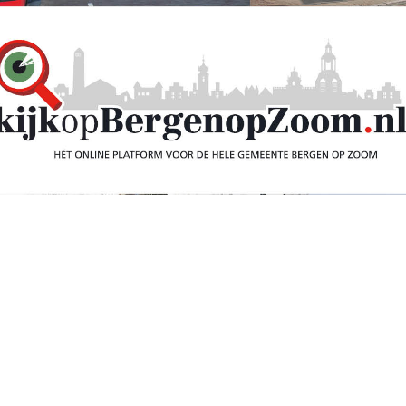
Kring presenteert
016: ‘Twaalf