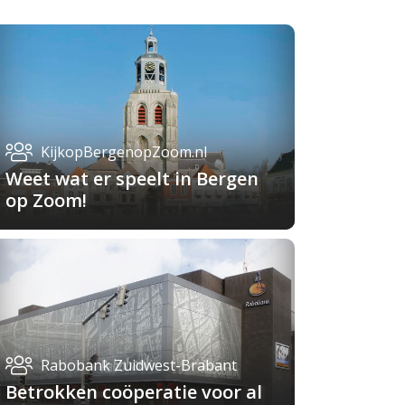
KijkopBergenopZoom.nl
Weet wat er speelt in Bergen
op Zoom!
Rabobank Zuidwest-Brabant
Betrokken coöperatie voor al