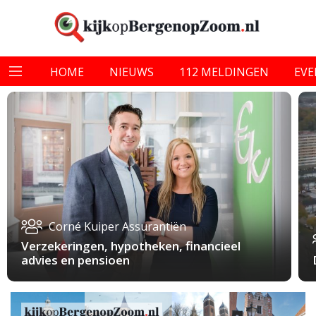
HOME
NIEUWS
112 MELDINGEN
EV
Corné Kuiper Assurantiën
Verzekeringen, hypotheken, financieel
advies en pensioen