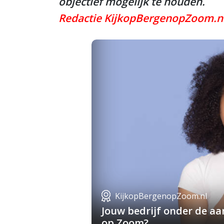
objectief mogelijk te houden.
Redactie KijkopBergenopZoom.n
KijkopBergenopZoom.nl
Jouw bedrijf onder de a
op Zoom?