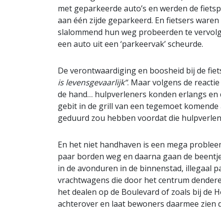
met geparkeerde auto’s en werden de fiets
aan één zijde geparkeerd. En fietsers waren
slalommend hun weg probeerden te vervolg
een auto uit een ‘parkeervak’ scheurde.
De verontwaardiging en boosheid bij de fi
is levensgevaarlijk”
. Maar volgens de reacti
de hand… hulpverleners konden erlangs en d
gebit in de grill van een tegemoet komende
geduurd zou hebben voordat die hulpverlene
En het niet handhaven is een mega probleem
paar borden weg en daarna gaan de beentjes
in de avonduren in de binnenstad, illegaal p
vrachtwagens die door het centrum dendere
het dealen op de Boulevard of zoals bij de
achterover en laat bewoners daarmee zien da