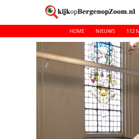
HOME
NIEUWS
112 