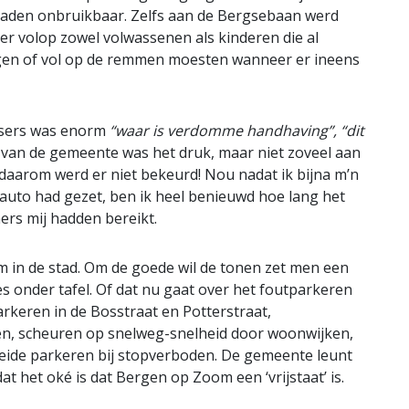
paden onbruikbaar. Zelfs aan de Bergsebaan werd
 er volop zowel volwassenen als kinderen die al
en of vol op de remmen moesten wanneer er ineens
etsers was enorm
“waar is verdomme handhaving”, “dit
e van de gemeente was het druk, maar niet zoveel aan
aarom werd er niet bekeurd! Nou nadat ik bijna m’n
 auto had gezet, ben ik heel benieuwd hoe lang het
rs mij hadden bereikt.
 in de stad. Om de goede wil de tonen zet men een
 onder tafel. Of dat nu gaat over het foutparkeren
arkeren in de Bosstraat en Potterstraat,
n, scheuren op snelweg-snelheid door woonwijken,
 Heide parkeren bij stopverboden. De gemeente leunt
t het oké is dat Bergen op Zoom een ‘vrijstaat’ is.