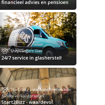
financieel advies en pensioen
Snepvangers Glas
24/7 service in glasherstel!
Start2Bizz – waardevol netwerken
zonder verkooppraatjes
Start2Bizz - waardevol