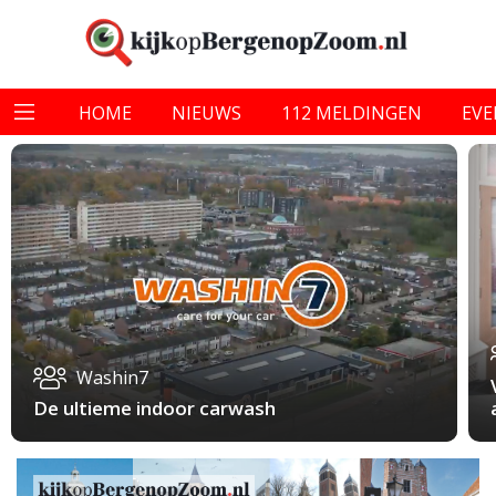
HOME
NIEUWS
112 MELDINGEN
EV
Washin7
De ultieme indoor carwash