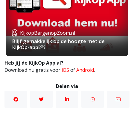
KijkopBergenopZoom.nl
Blijf gemakkelijk op de hoogte met de
KijkOp-app!￼
Heb jij de KijkOp App al?
Download nu gratis voor
iOS
of
Android
.
Delen via