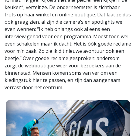
format. “Ik geef kijkers met alle plezier een kijkje in de
keuken”, vertelt ze. De onderneemster is zichtbaar
trots op haar winkel en online boutique. Dat laat ze dus
ook graag zien, al zijn die camera’s en spotlights wel
even wennen: “Ik heb onlangs ook al eens een
interview gehad voor een programma. Moest toen wel
even schakelen maar ik dacht: Het is óók goede reclame
voor m’n zaak. Zo zie ik dit nieuwe avontuur ook een
beetje.” Over goede reclame gesproken: andersom
zorgt de webboutique weer voor bezoekers aan de
binnenstad. Mensen komen soms van ver om een
kledingstuk hier te passen, en zijn dan aangenaam
verrast door het centrum.