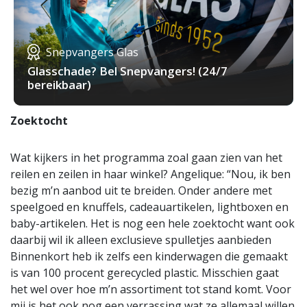
Snepvangers Glas
Glasschade? Bel Snepvangers! (24/7
bereikbaar)
Zoektocht
Wat kijkers in het programma zoal gaan zien van het
reilen en zeilen in haar winkel? Angelique: “Nou, ik ben
bezig m’n aanbod uit te breiden. Onder andere met
speelgoed en knuffels, cadeauartikelen, lightboxen en
baby-artikelen. Het is nog een hele zoektocht want ook
daarbij wil ik alleen exclusieve spulletjes aanbieden
Binnenkort heb ik zelfs een kinderwagen die gemaakt
is van 100 procent gerecycled plastic. Misschien gaat
het wel over hoe m’n assortiment tot stand komt. Voor
mij is het ook nog een verrassing wat ze allemaal willen