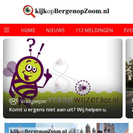
HOME
NIEUWS
112 MELDINGEN
EV
Vraagwijzer
Komt u ergens niet aan uit? Wij helpen u.