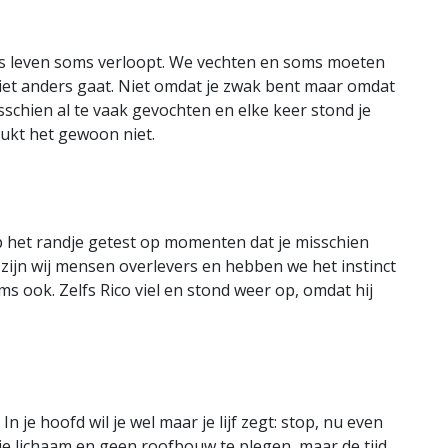
ons leven soms verloopt. We vechten en soms moeten
iet anders gaat. Niet omdat je zwak bent maar omdat
sschien al te vaak gevochten en elke keer stond je
lukt het gewoon niet.
 het randje getest op momenten dat je misschien
g zijn wij mensen overlevers en hebben we het instinct
s ook. Zelfs Rico viel en stond weer op, omdat hij
n je hoofd wil je wel maar je lijf zegt: stop, nu even
r je lichaam en geen roofbouw te plegen, maar de tijd