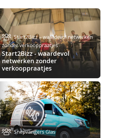
Start2Bizz – waardevol netwerken
zonder verkooppraatjes
Start2Bizz - waardevol
netwerken zonder
verkooppraatjes
Snepvangers Glas