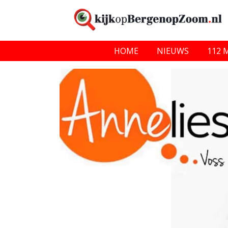
HOME
NIEUWS
112 