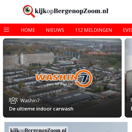
HOME
NIEUWS
112 MELDINGEN
EV
Washin7
De ultieme indoor carwash