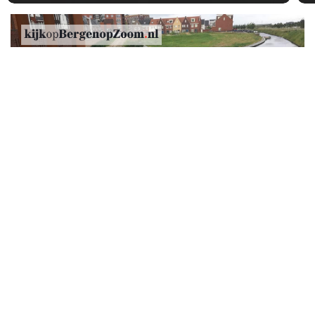
Woensdag 31 Juli 2019
Brug Smitsvest wordt niet door iedereen even
veilig gevonden
BERGEN OP ZOOM – We plaatsten op Facebook
eerder deze week een zeer fraaie foto van de
Smitsvest fietsbrug over de Zoom. Dat het een
mooie plaat was leidde niet tot discussie, wél
kwamen er wat opmerkingen over de veiligheid ter