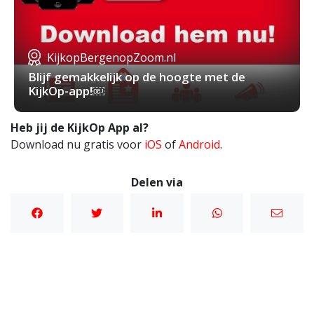
KijkopBergenopZoom.nl
Blijf gemakkelijk op de hoogte met de
KijkOp-app!￼
Heb jij de KijkOp App al?
Download nu gratis voor
iOS
of
Android
.
Delen via