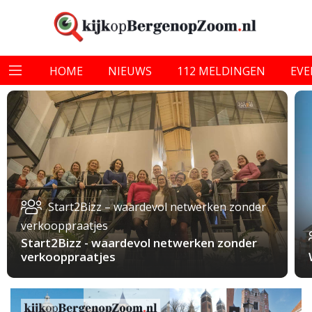
HOME
NIEUWS
112 MELDINGEN
EV
Start2Bizz – waardevol netwerken zonder
verkooppraatjes
Start2Bizz - waardevol netwerken zonder
verkooppraatjes