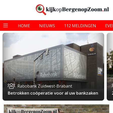
HOME
NIEUWS
112 MELDINGEN
EV
Rabobank Zuidwest-Brabant
Betrokken coöperatie voor al uw bankzaken