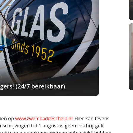
ers! (24/7 bereikbaar)
nden op
www.zwembaddeschelp.nl
. Hier kan tevens
nschrijvingen tot 1 augustus geen inschrijfgeld
lgorde van binnenkomst worden behandeld, hebben