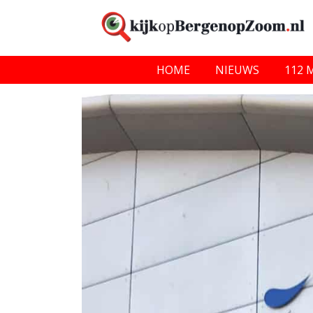
HOME
NIEUWS
112 