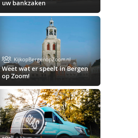
uw bankzaken
KijkopBergenopZoom.nl
Weet wat er speelt in Bergen
op Zoom!