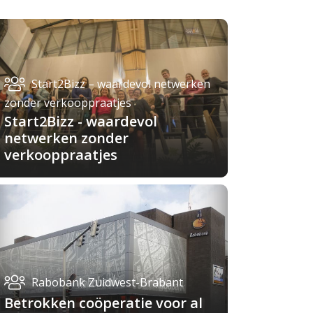
Start2Bizz – waardevol netwerken
zonder verkooppraatjes
Start2Bizz - waardevol
netwerken zonder
verkooppraatjes
Rabobank Zuidwest-Brabant
Betrokken coöperatie voor al