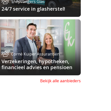
Snepvangers Glas
24/7 service in glasherstel!
Corné Kuiper Assurantiën
Verzekeringen, hypotheken,
financieel advies en pensioen
Bekijk alle aanbieders