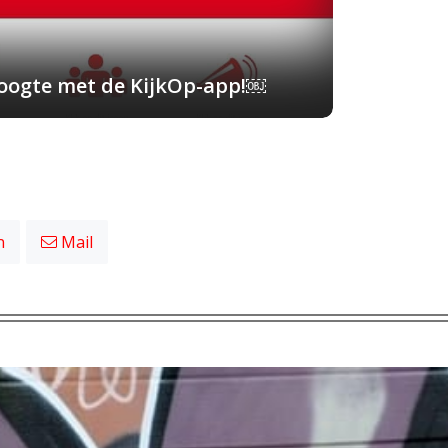
 hoogte met de KijkOp-app!￼
n
Mail