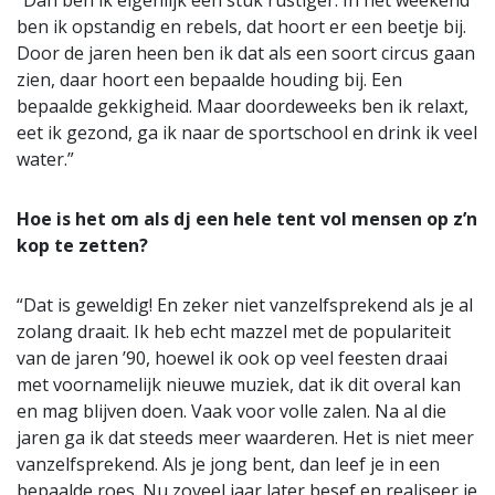
“Dan ben ik eigenlijk een stuk rustiger. In het weekend
ben ik opstandig en rebels, dat hoort er een beetje bij.
Door de jaren heen ben ik dat als een soort circus gaan
zien, daar hoort een bepaalde houding bij. Een
bepaalde gekkigheid. Maar doordeweeks ben ik relaxt,
eet ik gezond, ga ik naar de sportschool en drink ik veel
water.”
Hoe is het om als dj een hele tent vol mensen op z’n
kop te zetten?
“Dat is geweldig! En zeker niet vanzelfsprekend als je al
zolang draait. Ik heb echt mazzel met de populariteit
van de jaren ’90, hoewel ik ook op veel feesten draai
met voornamelijk nieuwe muziek, dat ik dit overal kan
en mag blijven doen. Vaak voor volle zalen. Na al die
jaren ga ik dat steeds meer waarderen. Het is niet meer
vanzelfsprekend. Als je jong bent, dan leef je in een
bepaalde roes. Nu zoveel jaar later besef en realiseer je