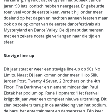
verklaring. Hij vindt dat de dj’s en het publiek van de
jaren ’90 iets iconisch hebben neergezet. Er gebeurde
toen veel voor de eerste keer, vertelt hij, onder meer
doelend op het dagen en nachten aaneen feesten maar
ook op de opkomst van de eerste dancefestivals als
Mysteryland en Dance Valley. De dj snapt dat mensen
met een zekere nostalgie verlangen naar die tijd en
sfeer.
Stevige line-up
Dit jaar staat er weer een stevige line-up op 90s No
Limits. Naast DJ Jean komen onder meer Hilco Slik,
Jeroen Post, Twenty 4 Seven, 2 Brothers on the 4th
Floor, The Darkraver en niemand minder dan Paul
Elstak het podium op. René Hopmans: “Het festival
krijgt dit jaar weer een compleet nieuwe uitstraling. Dit
zien bezoekers terug in de aankleding van het podium,
de bars, het entertainment en danseressen. Eén keer