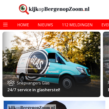
HOME
NIEUWS
112 MELDINGEN
EV
Snepvangers Glas
24/7 service in glasherstel!