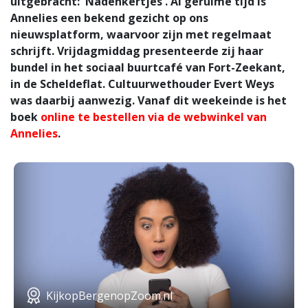
uitgebracht: 'Nadenkertjes'. Al geruime tijd is
Annelies een bekend gezicht op ons
nieuwsplatform, waarvoor zijn met regelmaat
schrijft. Vrijdagmiddag presenteerde zij haar
bundel in het sociaal buurtcafé van Fort-Zeekant,
in de Scheldeflat. Cultuurwethouder Evert Weys
was daarbij aanwezig. Vanaf dit weekeinde is het
boek
online te bestellen via de webwinkel van
Annelies
.
KijkopBergenopZoom.nl