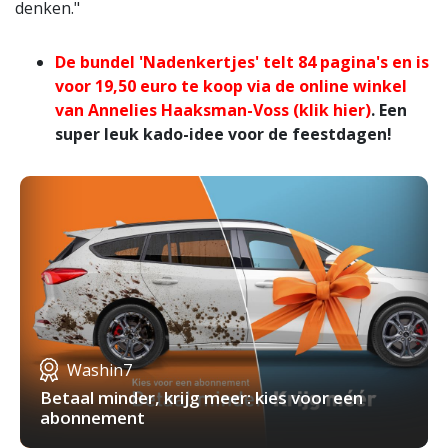
denken."
De bundel 'Nadenkertjes' telt 84 pagina's en is
voor 19,50 euro te koop via de online winkel
van Annelies Haaksman-Voss (klik hier)
. Een
super leuk kado-idee voor de feestdagen!
Washin7
Betaal minder, krijg meer: kies voor een
abonnement