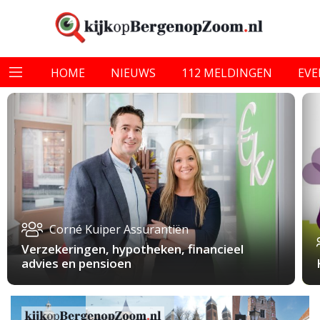
HOME
NIEUWS
112 MELDINGEN
EV
Corné Kuiper Assurantiën
Verzekeringen, hypotheken, financieel
advies en pensioen