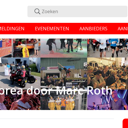
MELDINGEN
EVENEMENTEN
AANBIEDERS
AAN
orea door Marc Roth