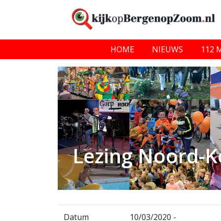
HOME
NIEUWS
112 
Lezing Noord-K
Datum
10/03/2020 -