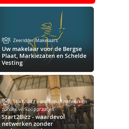
Zeeridder Makelaars
Uw makelaar voor de Bergse
Plaat, Markiezaten en Schelde
Vesting
Start2Bizz – waardevol netwerken
zonder verkooppraatjes
Start2Bizz - waardevol
netwerken zonder