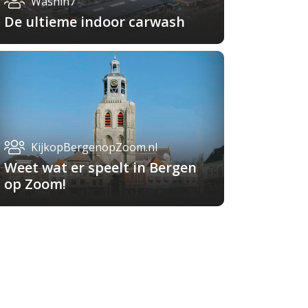
Washin7
De ultieme indoor carwash
KijkopBergenopZoom.nl
Weet wat er speelt in Bergen
op Zoom!