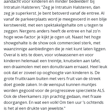
aandacht voor kinderen én minder bedeelden’ bij
Intratuin Halsteren; "Zeg je Intratuin Halsteren, dan
zeg je superkerst. Je bent betoverd vanaf de entree. Al
vanaf de parkeerplaats word je meegevoerd in een blije
kerstwereld, met een spektakelgehalte om u tegen te
zeggen. Nergens anders heeft de entree en hal zo’n
hoge wow-factor: je kijkt je ogen uit. Naast het hoge
showgehalte is de show ook commercieel sterk, met
waanzinnige aanbiedingen die je niet kunt laten liggen.
Overal is iets te doen, voor volwassenen en voor
kinderen helemaal: een treintje, knutselen aan tafel,
een draaimolen met een donutkraam ernaast. Heel leuk
ook dat er zoveel op ooghoogte van kinderen is. De
grote fruitkraam buiten met vers fruit van de streek
doet goede zaken. In de wensput kunnen muntjes
worden gegooid voor de progressieve spierziekte ALS.
Ook de sfeerkamers zijn prachtig gedaan, met fraaie
doorgangen. En wat een volk! Om tien uur ’s ochtends
is het al een drukte van jewelste."