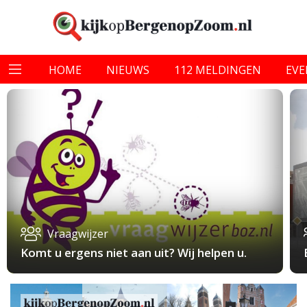
HOME
NIEUWS
112 MELDINGEN
EV
Vraagwijzer
Komt u ergens niet aan uit? Wij helpen u.