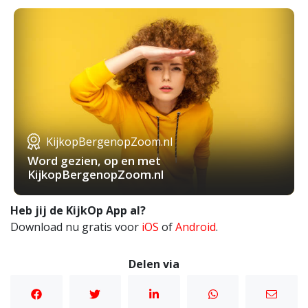
KijkopBergenopZoom.nl
Word gezien, op en met
KijkopBergenopZoom.nl
Heb jij de KijkOp App al?
Download nu gratis voor
iOS
of
Android
.
Delen via