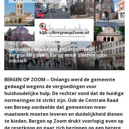
Woensdag 19 Oktober 2016
Gemeente draait aangepaste WMO-
vergoeding deels terug maar slechts voor
enkelen
BERGEN OP ZOOM – Onlangs werd de gemeente
gedaagd wegens de vergoedingen voor
huishoudelijke hulp. De rechter vond dat de huidige
normeringen té strikt zijn. Ook de Centrale Raad
van Beroep oordeelde dat gemeenten meer
maatwerk moeten leveren en duidelijkheid dienen
te bieden. Bergen op Zoom drukt voorlopig even op
de resetknop en gaat zich bezinnen op een betere