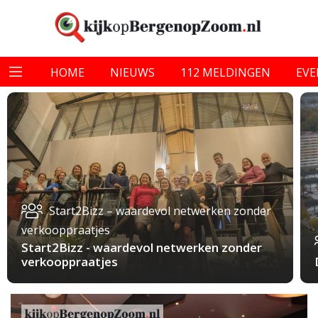
HOME
NIEUWS
112 MELDINGEN
EV
Start2Bizz – waardevol netwerken zonder
verkooppraatjes
Start2Bizz - waardevol netwerken zonder
verkooppraatjes