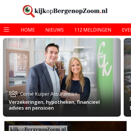
HOME
NIEUWS
112 MELDINGEN
EV
Corné Kuiper Assurantiën
Verzekeringen, hypotheken, financieel
advies en pensioen