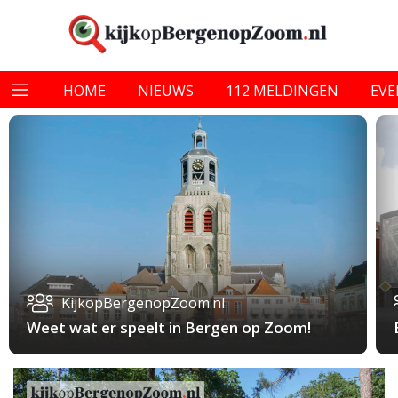
HOME
NIEUWS
112 MELDINGEN
EV
KijkopBergenopZoom.nl
Weet wat er speelt in Bergen op Zoom!