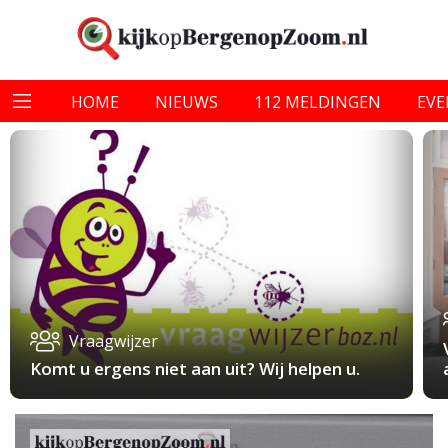
HOME
NIEUWS
112 MELDINGEN
EV
Vraagwijzer
Komt u ergens niet aan uit? Wij helpen u.