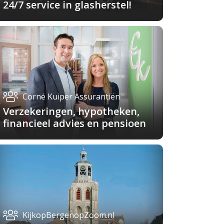
24/7 service in glasherstel!
Corné Kuiper Assurantiën
Verzekeringen, hypotheken,
financieel advies en pensioen
KijkopBergenopZoom.nl