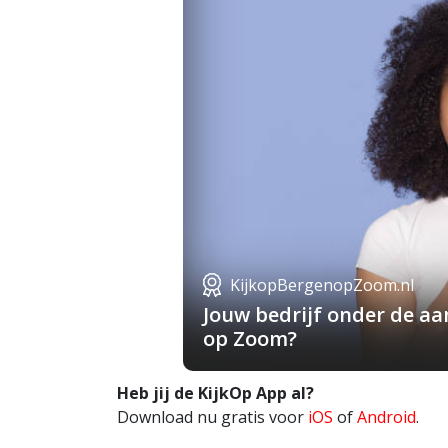
KijkopBergenopZoom.nl
Jouw bedrijf onder de a
op Zoom?
Heb jij de KijkOp App al?
Download nu gratis voor
iOS
of
Android
.