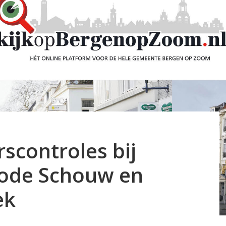
scontroles bij
Rode Schouw en
ek