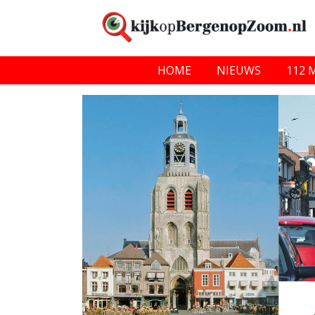
HOME
NIEUWS
112 