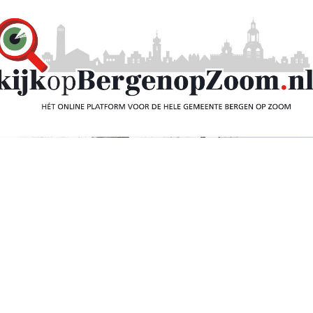
8) zet wooncomplex
lten