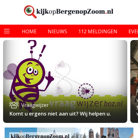
HOME
NIEUWS
112 MELDINGEN
EV
Vraagwijzer
Komt u ergens niet aan uit? Wij helpen u.