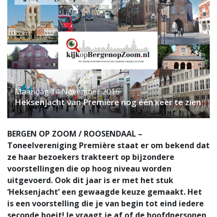
Maandag 14 November 2016
Heksenjacht van Première nog één keer te zien
BERGEN OP ZOOM / ROOSENDAAL –
Toneelvereniging Première staat er om bekend dat
ze haar bezoekers trakteert op bijzondere
voorstellingen die op hoog niveau worden
uitgevoerd. Ook dit jaar is er met het stuk
‘Heksenjacht’ een gewaagde keuze gemaakt. Het
is een voorstelling die je van begin tot eind iedere
seconde boeit! Je vraagt je af of de hoofdpersonen